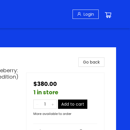
Login
Go back
eberry:
dition)
$380.00
1 in store
Add to cart
More available to order