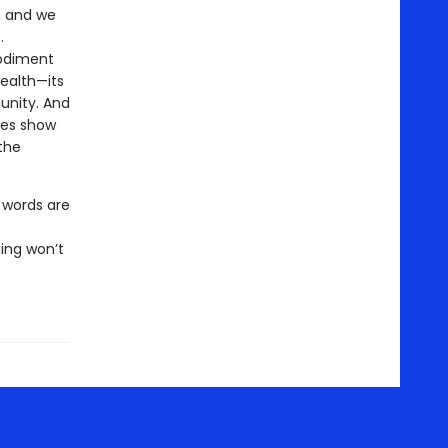
, and we
.
bodiment
wealth—its
unity. And
ries show
the
r words are
ing won’t