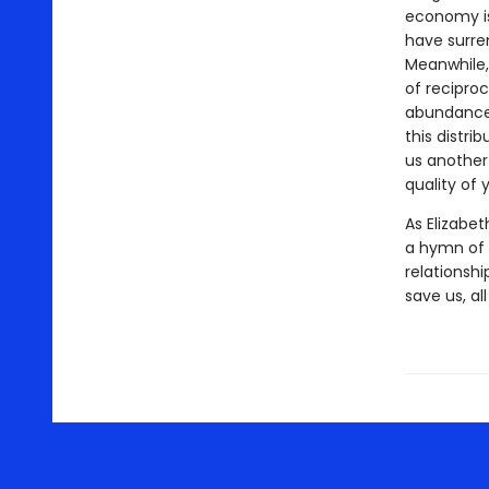
economy is
have surre
Meanwhile,
of reciproc
abundance 
this distri
us another
quality of 
As Elizabet
a hymn of 
relationsh
save us, all