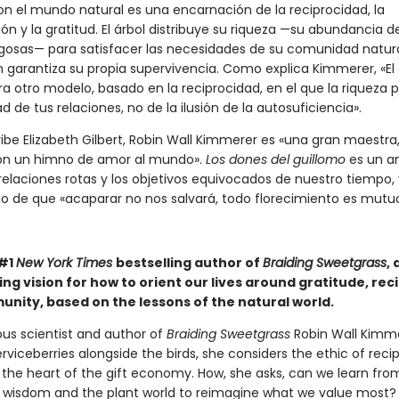
on el mundo natural es una encarnación de la reciprocidad, la
ón y la gratitud. El árbol distribuye su riqueza —su abundancia 
ugosas— para satisfacer las necesidades de su comunidad natura
ón garantiza su propia supervivencia. Como explica Kimmerer, «El
a otro modelo, basado en la reciprocidad, en el que la riqueza 
ad de tus relaciones, no de la ilusión de la autosuficiencia».
be Elizabeth Gilbert, Robin Wall Kimmerer es «una gran maestra,
on un himno de amor al mundo».
Los dones del guillomo
es un a
relaciones rotas y los objetivos equivocados de nuestro tiempo,
io de que «acaparar no nos salvará, todo florecimiento es mutuo
 #1
New York Times
bestselling author of
Braiding Sweetgrass
, 
ing vision for how to orient our lives around gratitude, reci
nity, based on the lessons of the natural world.
ous scientist and author of
Braiding Sweetgrass
Robin Wall Kimm
rviceberries alongside the birds, she considers the ethic of recip
t the heart of the gift economy. How, she asks, can we learn fro
 wisdom and the plant world to reimagine what we value most?