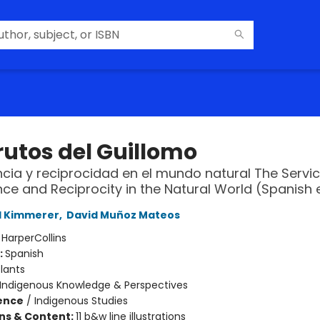
rutos del Guillomo
ia y reciprocidad en el mundo natural The Servic
e and Reciprocity in the Natural World (Spanish e
l Kimmerer
,
David Muñoz Mateos
:
HarperCollins
:
Spanish
lants
Indigenous Knowledge & Perspectives
ience
/
Indigenous Studies
ons & Content:
11 b&w line illustrations