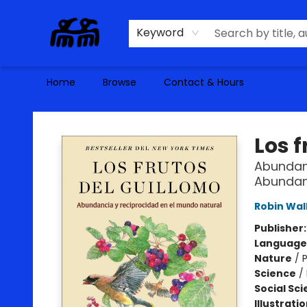
Keyword
Home
Browse
Contact & Hours
Alma Libre Bookstore
Los f
Abundanc
Abundanc
Robin Wal
Publisher
Language
Nature
/
P
Science
/
Social Sc
Illustrati