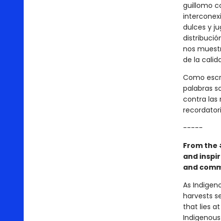
guillomo c
interconexi
dulces y j
distribuci
nos muestr
de la calid
Como escri
palabras s
contra las 
recordator
-----
From the
and inspir
and commu
As Indigen
harvests se
that lies a
Indigenous