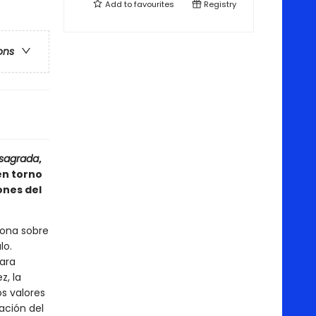
Add to
favourites
Registry
ons
 sagrada
,
en torno
ones del
iona sobre
lo.
ara
z, la
s valores
ación del