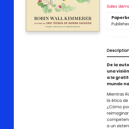
Sales dem
Paperb
Publishe
Descriptio
De la aut
una visió
a la grati
mundo nat
Mientras R
la ética d
¿Cómo pode
reimaginar
competenci
a un siste