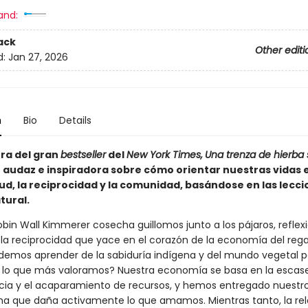
and:
ack
Other editi
d:
Jan 27, 2026
n
Bio
Details
ora del gran
bestseller
del
New York Times,
Una trenza de hierba
n audaz e inspiradora sobre cómo orientar nuestras vidas 
tud, la reciprocidad y la comunidad, basándose en las lecci
ural.
obin Wall Kimmerer cosecha guillomos junto a los pájaros, reflex
e la reciprocidad que yace en el corazón de la economía del rega
mos aprender de la sabiduría indígena y del mundo vegetal p
 lo que más valoramos? Nuestra economía se basa en la escase
a y el acaparamiento de recursos, y hemos entregado nuestro
ma que daña activamente lo que amamos. Mientras tanto, la rel