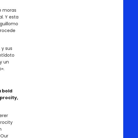
de moras
l. Y esta
 guillomo
procede
 y sus
ntídoto
 y un
».
a bold
procity,
erer
rocity
m
 Our