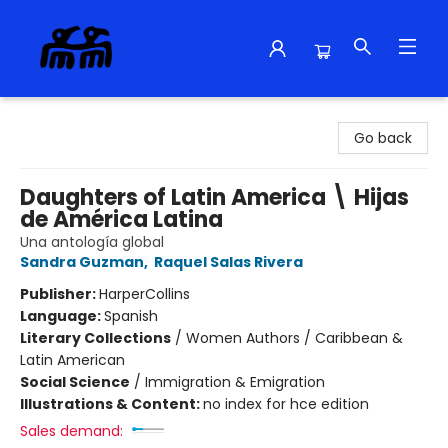
Alma Libre Bookstore
Go back
Daughters of Latin America \ Hijas
de América Latina
Una antología global
Sandra Guzman
,
Raquel Salas Rivera
Publisher:
HarperCollins
Language:
Spanish
Literary Collections
/
Women Authors / Caribbean &
Latin American
Social Science
/
Immigration & Emigration
Illustrations & Content:
no index for hce edition
Sales demand: