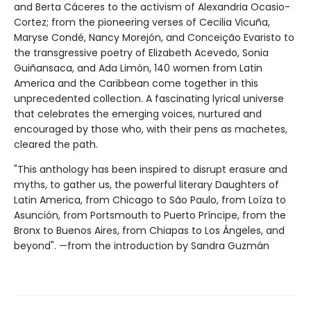
and Berta Cáceres to the activism of Alexandria Ocasio-
Cortez; from the pioneering verses of Cecilia Vicuña,
Maryse Condé, Nancy Morejón, and Conceição Evaristo to
the transgressive poetry of Elizabeth Acevedo, Sonia
Guiñansaca, and Ada Limón, 140 women from Latin
America and the Caribbean come together in this
unprecedented collection. A fascinating lyrical universe
that celebrates the emerging voices, nurtured and
encouraged by those who, with their pens as machetes,
cleared the path.
"This anthology has been inspired to disrupt erasure and
myths, to gather us, the powerful literary Daughters of
Latin America, from Chicago to São Paulo, from Loíza to
Asunción, from Portsmouth to Puerto Príncipe, from the
Bronx to Buenos Aires, from Chiapas to Los Ángeles, and
beyond". —from the introduction by Sandra Guzmán