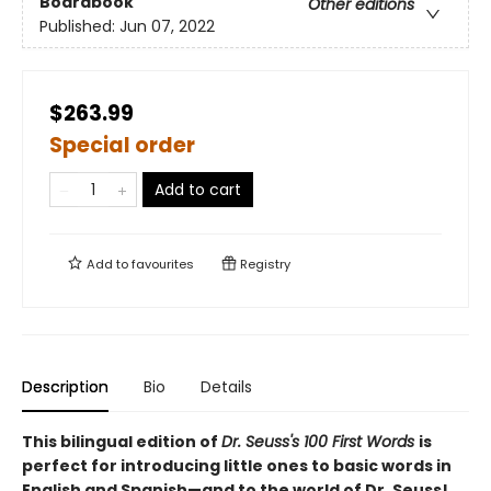
Boardbook
Other editions
Published:
Jun 07, 2022
$263.99
Special order
Add to cart
Add to
favourites
Registry
Description
Bio
Details
This bilingual edition of
Dr. Seuss's 100 First Words
is
perfect for introducing little ones to basic words in
English and Spanish—and to the world of Dr. Seuss!