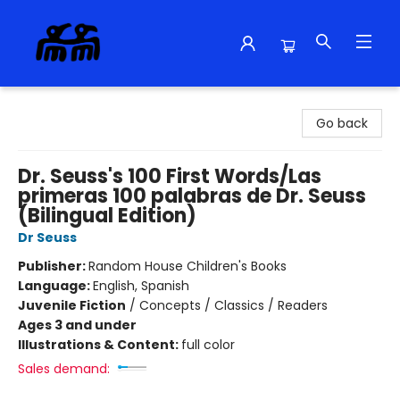
Alma Libre Bookstore
Go back
Dr. Seuss's 100 First Words/Las
primeras 100 palabras de Dr. Seuss
(Bilingual Edition)
Dr Seuss
Publisher:
Random House Children's Books
Language:
English, Spanish
Juvenile Fiction
/
Concepts / Classics / Readers
Ages 3 and under
Illustrations & Content:
full color
Sales demand: